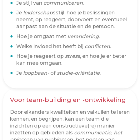
Je stijl van
communiceren
.
Je
leiderschap
sstijl: hoe je beslissingen
neemt, op reageert, doorvoert en eventueel
aanpast aan de situatie en de persoon.
Hoe je omgaat met
verandering
.
Welke invloed het heeft bij
conflicten
.
Hoe je reageert op
stress
, en hoe je er beter
kan mee omgaan.
Je
loopbaan-
of
studie-oriëntatie
.
Voor team-building en -ontwikkeling
Door elkanders kwaliteiten en valkuilen te leren
kennen, en begrijpen, kan een team die
inzichten op een constructieve(re) manier
inzetten op gebieden als
communicatie, het
oplossen van problemen, het nemen van