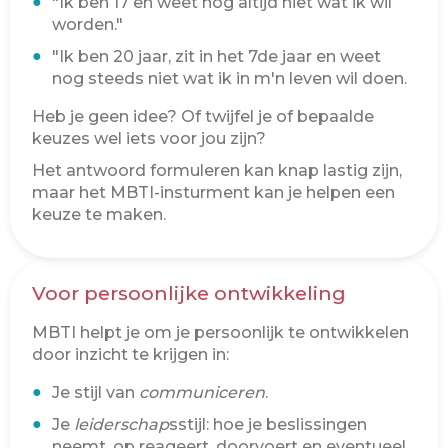
"Ik ben 17 en weet nog altijd niet wat ik wil
worden."
"Ik ben 20 jaar, zit in het 7de jaar en weet
nog steeds niet wat ik in m'n leven wil doen.
Heb je geen idee? Of twijfel je of bepaalde
keuzes wel iets voor jou zijn?
Het antwoord formuleren kan knap lastig zijn,
maar het MBTI-insturment kan je helpen een
keuze te maken.
Voor persoonlijke ontwikkeling
MBTI helpt je om je persoonlijk te ontwikkelen
door inzicht te krijgen in:
Je stijl van
communiceren
.
Je
leiderschap
sstijl: hoe je beslissingen
neemt, op reageert, doorvoert en eventueel